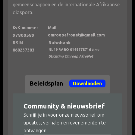
gemeenschappen en de internationale Afrikaanse
diaspora.
KvK-nummer
Mail
97800589
omroepafronet@gmail.com
RSIN
Rabobank
868237383
NL49 RABO 0149778716
t.n.v
Stichting Omroep AfroNet
Beleidsplan
Downlaoden
Community & nieuwsbrief
Schrijf je in voor onze nieuwsbrief om
updates, verhalen en evenementen te
ontvangen.