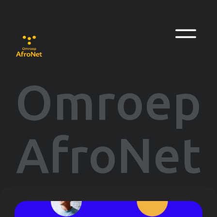
Omroep
AfroNet